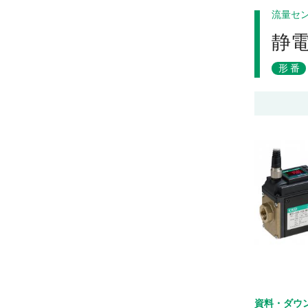
流量セ
静
形番
資料・ダウ