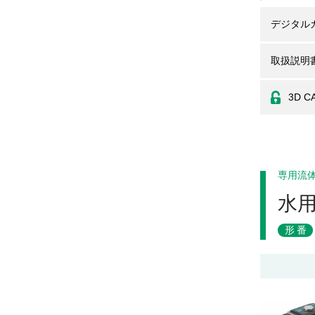
デジタル
取扱説明
3D C
専用流
水
形番