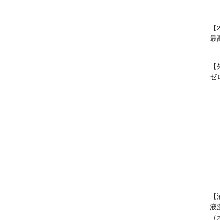
【2
最
【
ゼ
【
液
（