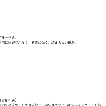
スルー構造】
路内に障害物がなく、異物に強く、詰まらない構造。
直管部不要】
路内で整流するため直管部が不要で効率のよい配管レイアウトが可能。