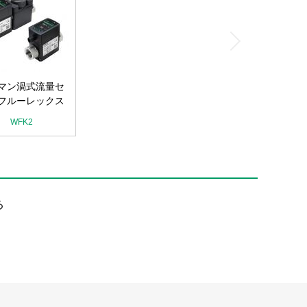
マン渦式流量セ
フルーレックス
WFK2
る