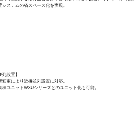
置システムの省スペース化を実現。
並列設置】
定変更により近接並列設置に対応。
集積ユニットWXUシリーズとのユニット化も可能。