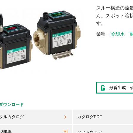
スルー構造の流
ん。スポット溶
す。
業種
冷却水
形番生成・
ダウンロード
タルカタログ
カタログPDF
説明書
ソフトウェア