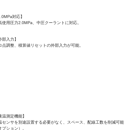
.0MPa対応】
高使用圧力2.0MPa、中圧クーラントに対応。
外部入力】
ロ点調整、積算値リセットの外部入力が可能。
液温測定機能】
温センサを別途設置する必要がなく、スペース、配線工数を削減可能
オプション）。