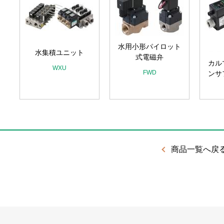
水用小形パイロット
水集積ユニット
式電磁弁
カル
WXU
FWD
ンサ
商品一覧へ戻