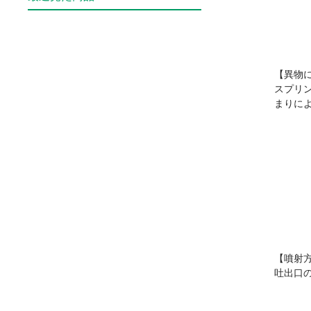
【異物
スプリ
まりに
【噴射
吐出口