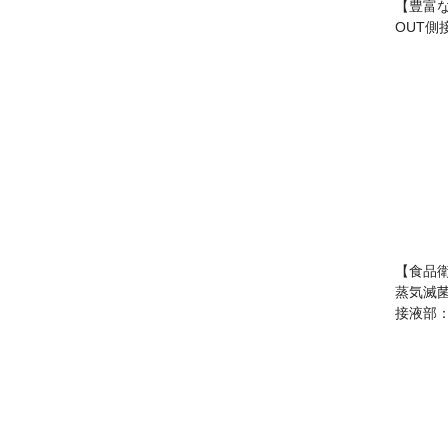
【豊富
OUT側
【食品
蒸気滅菌
接液部：