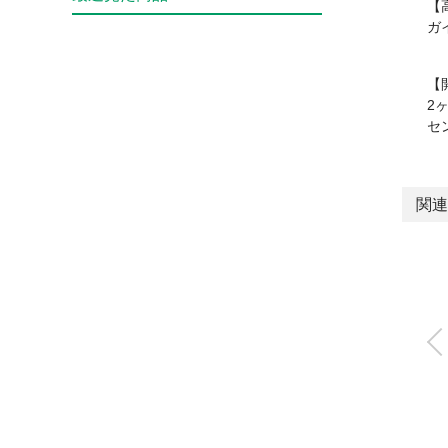
【
ガ
【
2
セ
関連
ワンタッチ継手付
速排気弁