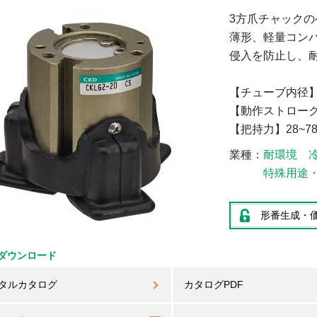
3方爪チャック
薄形、軽量コン
侵入を防止し、
【チューブ内径】Φ
【動作ストローク】
【把持力】28~78
業種
耐環境
特殊用途
形番生成・
ダウンロード
タルカタログ
カタログPDF