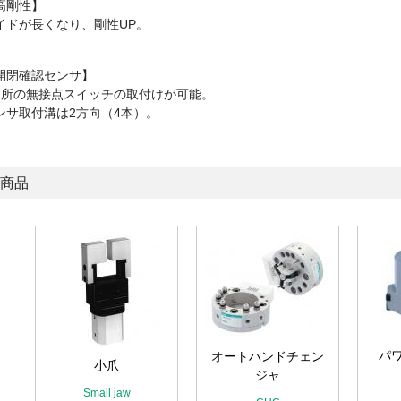
高剛性】
イドが長くなり、剛性UP。
開閉確認センサ】
ヶ所の無接点スイッチの取付けが可能。
ンサ取付溝は2方向（4本）。
商品
パ
オートハンドチェン
急
小爪
ジャ
Small jaw