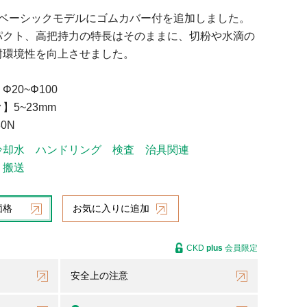
のベーシックモデルにゴムカバー付を追加しました。
パクト、高把持力の特長はそのままに、切粉や水滴の
耐環境性を向上させました。
20~Φ100
5~23mm
0N
冷却水
ハンドリング
検査
治具関連
・搬送
価格
お気に入りに追加
CKD
plus
会員限定
安全上の注意