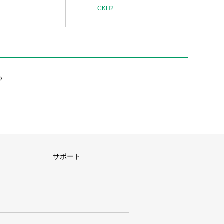
ック
CKH2
CKLB2
る
サポート