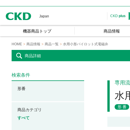
CKD
CKD
plus
Japan
機器商品トップ
商品情報
HOME
商品情報
商品一覧
水用小形パイロット式電磁弁
商品詳細
検索条件
専用
形番
水
形番
商品カテゴリ
すべて