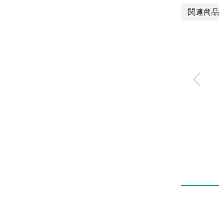
関連商品
水用直動式2・3ポー
ト電磁弁（ジャスフ
ィットバルブ）
FWB・FWG・GFWB・G
FWG