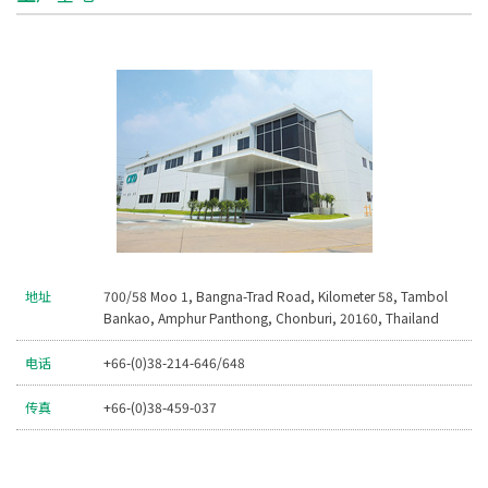
地址
700/58 Moo 1, Bangna-Trad Road, Kilometer 58, Tambol
Bankao, Amphur Panthong, Chonburi, 20160, Thailand
电话
+66-(0)38-214-646/648
传真
+66-(0)38-459-037