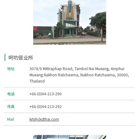
呵叻营业所
地址
3078/9 Mittraphap Road, Tambol Nai Mueang, Amphur
Mueang Nakhon Ratchasima, Nakhon Ratchasima, 30000,
Thailand
电话
+66-(0)44-213-290
传真
+66-(0)44-213-292
Mail
krt@ckdthai.com