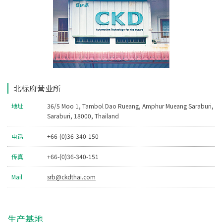
北标府营业所
地址
36/5 Moo 1, Tambol Dao Rueang, Amphur Mueang Saraburi,
Saraburi, 18000, Thailand
电话
+66-(0)36-340-150
传真
+66-(0)36-340-151
Mail
srb@ckdthai.com
生产基地