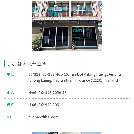
那凡娜考恩营业所
地址
86/358, 86/359 Moo 10, Tambol Khlong Nueng, Amphur
Khlong Luang, Pathumthani Province 12120, Thailand
电话
＋66-(0)2-908-2056-58
传真
＋66-(0)2-908-2061
Mail
nvn@ckdthai.com