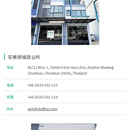
安美德城营业所
地址
86/22 Moo 1, Tambol Don Hua Lhor, Amphur Mueang
Chonburi, Chonburi 20000, Thailand
电话
+66-(0)33-002-115
传真
+66-(0)33-002-119
Mail
amt@ckdthai.com