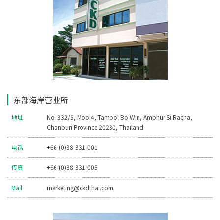
东部海岸营业所
地址
No. 332/5, Moo 4, Tambol Bo Win, Amphur Si Racha,
Chonburi Province 20230, Thailand
电话
+66-(0)38-331-001
传真
+66-(0)38-331-005
Mail
marketing@ckdthai.com