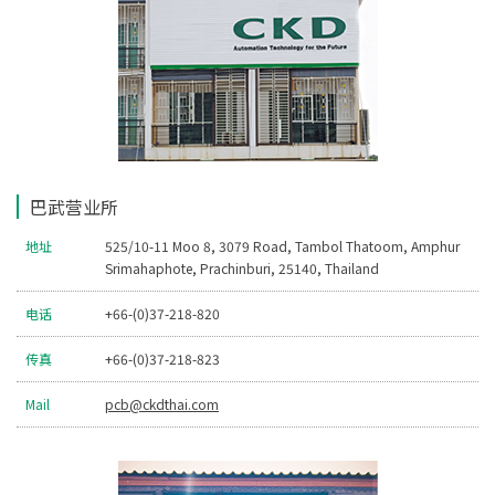
巴武营业所
地址
525/10-11 Moo 8, 3079 Road, Tambol Thatoom, Amphur
Srimahaphote, Prachinburi, 25140, Thailand
电话
+66-(0)37-218-820
传真
+66-(0)37-218-823
Mail
pcb@ckdthai.com