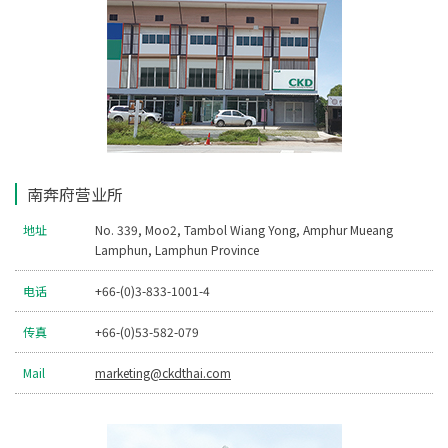
南奔府营业所
地址
No. 339, Moo2, Tambol Wiang Yong, Amphur Mueang
Lamphun, Lamphun Province
电话
+66-(0)3-833-1001-4
传真
+66-(0)53-582-079
Mail
marketing@ckdthai.com