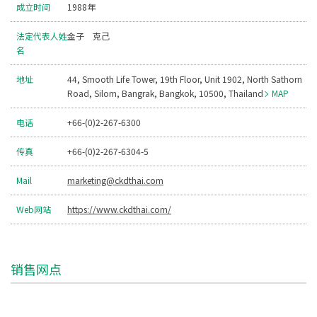
成立时间
1988年
法定代表人姓
金子 克己
名
地址
44, Smooth Life Tower, 19th Floor, Unit 1902, North Sathorn
Road, Silom, Bangrak, Bangkok, 10500, Thailand
MAP
电话
+66-(0)2-267-6300
传真
+66-(0)2-267-6304-5
Mail
marketing@ckdthai.com
Web网站
https://www.ckdthai.com/
销售网点