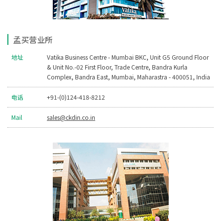
孟买营业所
地址
Vatika Business Centre - Mumbai BKC, Unit G5 Ground Floor
& Unit No.-02 First Floor, Trade Centre, Bandra Kurla
Complex, Bandra East, Mumbai, Maharastra - 400051, India
电话
+91-(0)124-418-8212
Mail
sales@ckdin.co.in