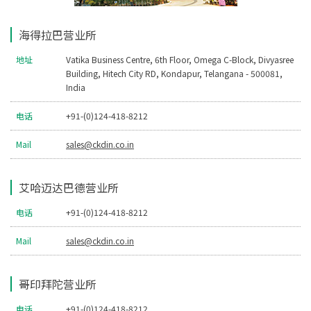
海得拉巴营业所
地址
Vatika Business Centre, 6th Floor, Omega C-Block, Divyasree
Building, Hitech City RD, Kondapur, Telangana - 500081,
India
电话
+91-(0)124-418-8212
Mail
sales@ckdin.co.in
艾哈迈达巴德营业所
电话
+91-(0)124-418-8212
Mail
sales@ckdin.co.in
哥印拜陀营业所
电话
+91-(0)124-418-8212