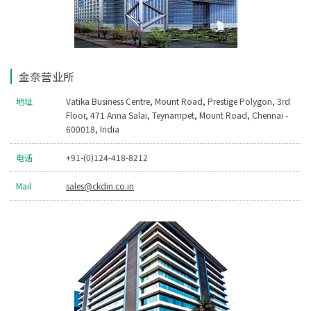
金奈营业所
地址
Vatika Business Centre, Mount Road, Prestige Polygon, 3rd
Floor, 471 Anna Salai, Teynampet, Mount Road, Chennai -
600018, India
电话
+91-(0)124-418-8212
Mail
sales@ckdin.co.in