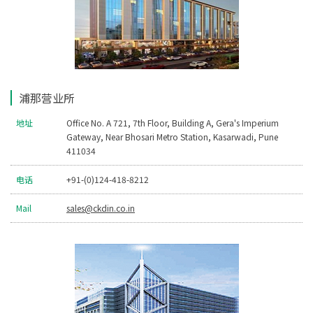
浦那营业所
地址
Office No. A 721, 7th Floor, Building A, Gera's Imperium
Gateway, Near Bhosari Metro Station, Kasarwadi, Pune
411034
电话
+91-(0)124-418-8212
Mail
sales@ckdin.co.in