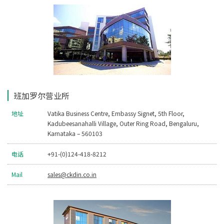
班加罗尔营业所
地址
Vatika Business Centre, Embassy Signet, 5th Floor,
Kadubeesanahalli Village, Outer Ring Road, Bengaluru,
Karnataka – 560103
电话
+91-(0)124-418-8212
Mail
sales@ckdin.co.in