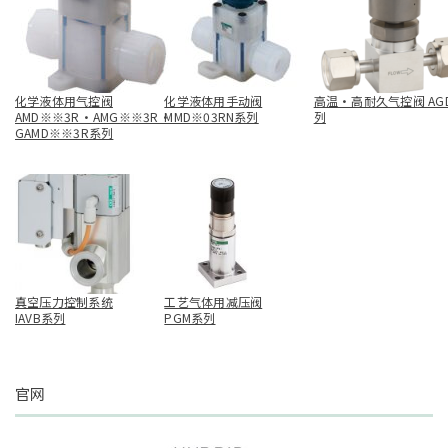
化学液体用气控阀
化学液体用手动阀
高温・高耐久气控阀 AG
AMD※※3R・AMG※※3R・
MMD※03RN系列
列
GAMD※※3R系列
真空压力控制系统
工艺气体用减压阀
IAVB系列
PGM系列
官网