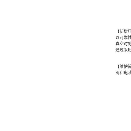
【新增
以可靠
真空时
通过采
【维护
阀和电