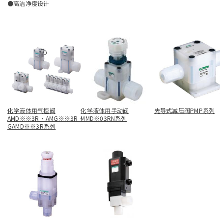
●高洁净度设计
化学液体用气控阀
化学液体用手动阀
先导式减压阀PMP系列
AMD※※3R・AMG※※3R・
MMD※03RN系列
GAMD※※3R系列