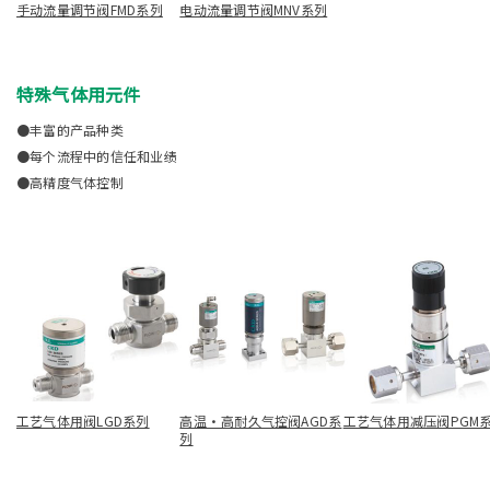
手动流量调节阀FMD系列
电动流量调节阀MNV系列
特殊气体用元件
●丰富的产品种类
●每个流程中的信任和业绩
●高精度气体控制
工艺气体用阀LGD系列
高温・高耐久气控阀AGD系
工艺气体用减压阀PGM
列