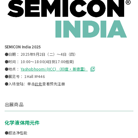
SEMICON India 2025
●日期 ：2025年9月2日（二）～4日（四）
●时间 ：10:00～18:00(4日到17:00结束)
●地点 ：
Yashobhoomi (IICC) （印度・新德里）
●展览号 ：1Hall №446
●入场登陆：单击
此处
查看预先注册
出展商品
化学液体用元件
●超洁净性能