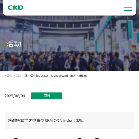
活动
HOME
活动
SEMICON India 2025／Yashobhoomi （印度・新德里）
2025/08/04
亚洲
感谢您繁忙之中来到SEMICON India 2025。