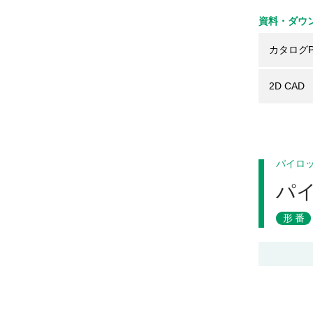
資料・ダウ
カタログP
2D CAD
パイロ
パ
形番