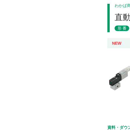
わかば
直
形番
NEW
資料・ダウ