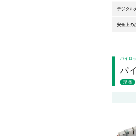
デジタル
安全上の
パイロ
パ
形番