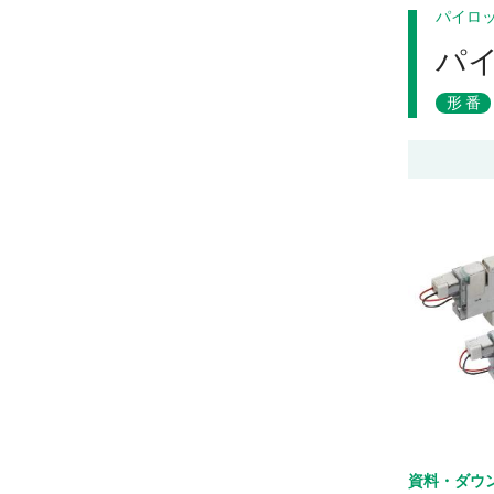
パイロ
パ
形番
資料・ダウ