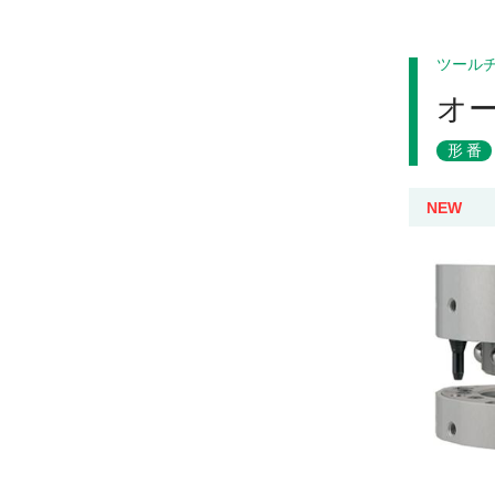
ツール
オ
形番
NEW