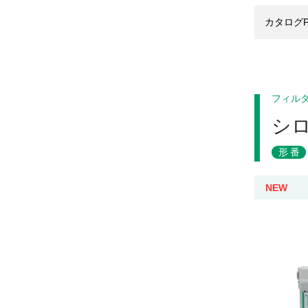
カタログP
フィル
シ
形番
NEW