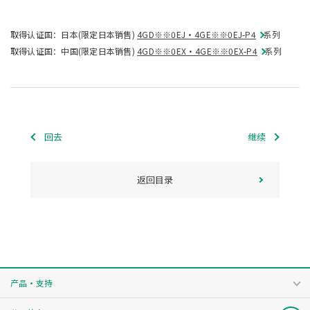
取得认证国：日本(限定日本销售)
4GD※※0EJ・4GE※※0EJ-P4
系列
取得认证国：中国(限定日本销售)
4GD※※0EX・4GE※※0EX-P4
系列
回去
继续
返回目录
产品・支持