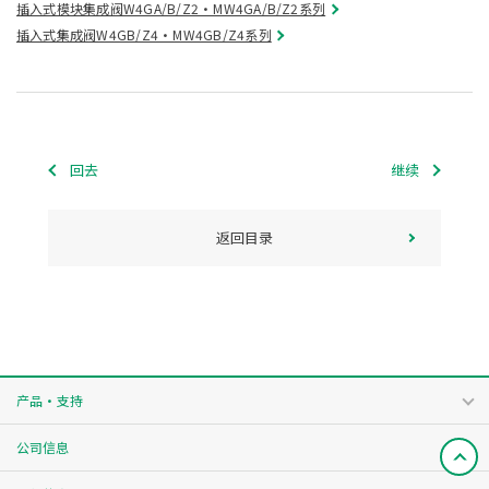
插入式模块集成阀W4GA/B/Z2・MW4GA/B/Z2系列
插入式集成阀W4GB/Z4・MW4GB/Z4系列
回去
继续
返回目录
产品・支持
公司信息