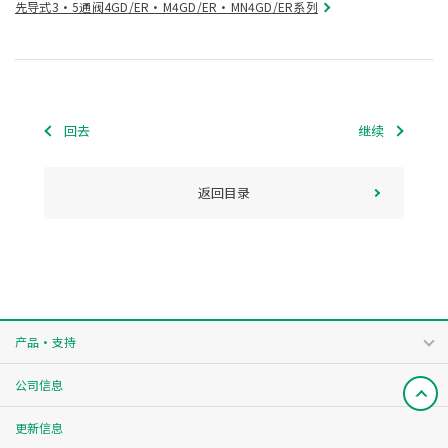
先导式3・5通阀4GD/ER・M4GD/ER・MN4GD/ER系列
回去
继续
返回目录
产品・支持
公司信息
更新信息