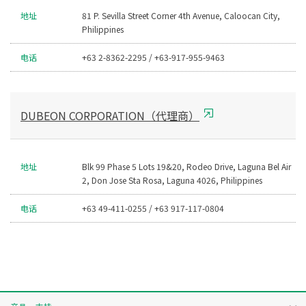
地址
81 P. Sevilla Street Corner 4th Avenue, Caloocan City,
Philippines
电话
+63 2-8362-2295 / +63-917-955-9463
DUBEON CORPORATION（代理商）
地址
Blk 99 Phase 5 Lots 19&20, Rodeo Drive, Laguna Bel Air
2, Don Jose Sta Rosa, Laguna 4026, Philippines
电话
+63 49-411-0255 / +63 917-117-0804