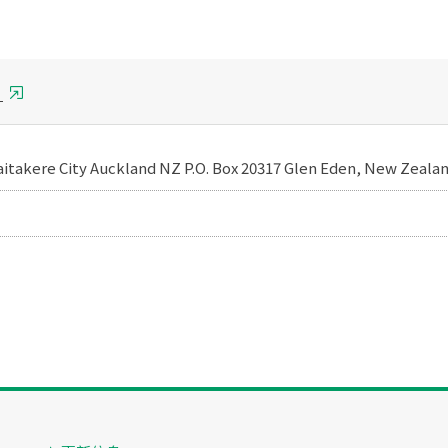
）
itakere City Auckland NZ P.O. Box 20317 Glen Eden, New Zeala