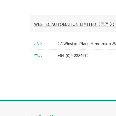
WESTEC AUTOMATION LIMITED（代理商
地址
2 A Winston Place Henderson Wa
电话
+64-(0)9-8384972