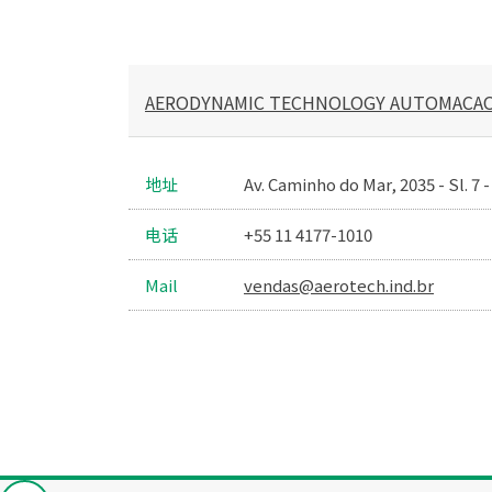
AERODYNAMIC TECHNOLOGY AUTOMA
地址
Av. Caminho do Mar, 2035 - Sl. 7
电话
+55 11 4177-1010
Mail
vendas@aerotech.ind.br