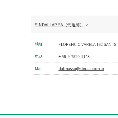
SINDALl AR SA（代理商）
地址
FLORENCIO VARELA 162 SAN ISI
电话
+ 56-9-7520-1143
Mail
dalmasso@sindal.com.ar