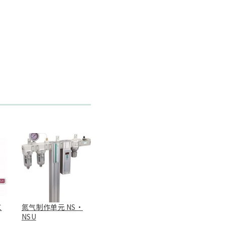
工
氮气制作单元 NS・
NSU