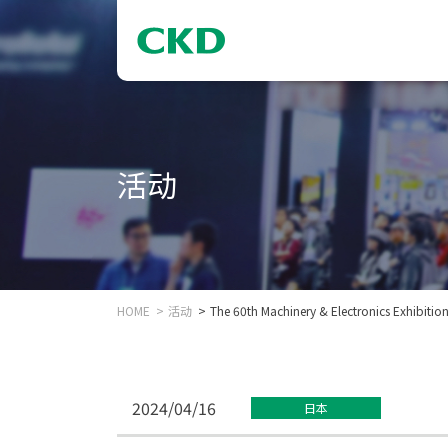
活动
HOME
活动
The 60th Machinery & Electronics Exhibitio
2024/04/16
日本