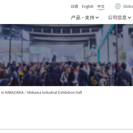
日语
English
中文
Globa
产品・支持
公司信息
n in KANAZAWA／Ishikawa Industrial Exhibition Hall