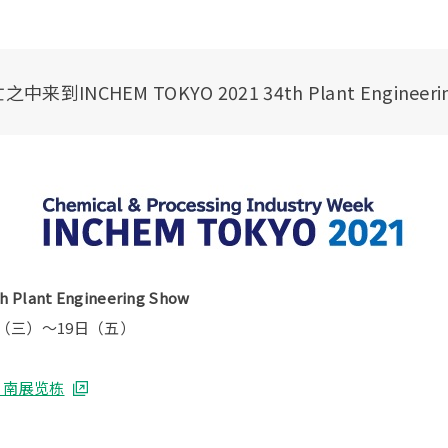
来到INCHEM TOKYO 2021 34th Plant Engineeri
h Plant Engineering Show
7日（三）～19日（五）
ght 南展览栋