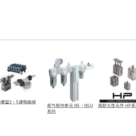
防爆型3・5通电磁阀
氮气制作单元 NS・NSU
高耐久性元件 HP系
系列