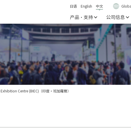
日语
English
中文
Globa
产品・支持
公司信息
onal Exhibition Centre (BIEC)（印度・班加羅爾）