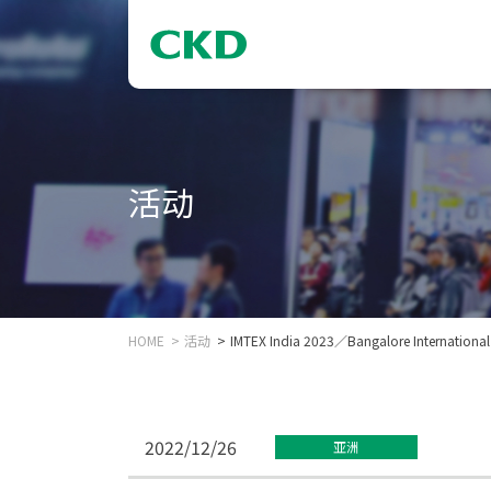
活动
HOME
活动
IMTEX India 2023／Bangalore Internati
2022/12/26
亚洲