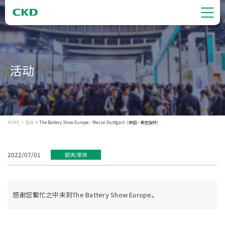
活动
HOME
活动
The Battery Show Europe／Messe Stuttgart（德國・斯图加特）
2022/07/01
欧洲/非洲
感谢您繁忙之中来到The Battery Show Europe。