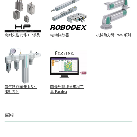
高耐久性元件 HP系列
电动执行器
机械助力臂 PAW系列
氮气制作单元 NS・
图像处理视觉编程工
NSU系列
具 Facilea
官网