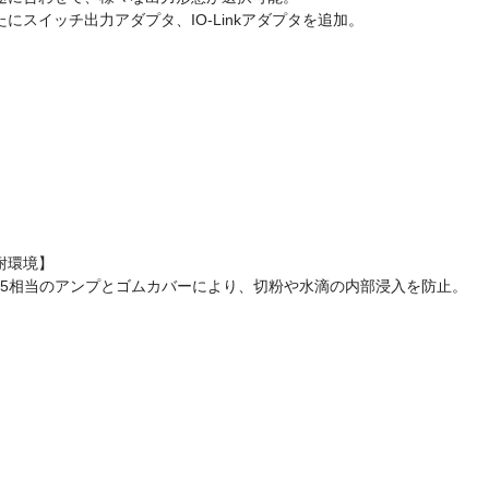
たにスイッチ出力アダプタ、IO-Linkアダプタを追加。
耐環境】
P65相当のアンプとゴムカバーにより、切粉や水滴の内部浸入を防止。