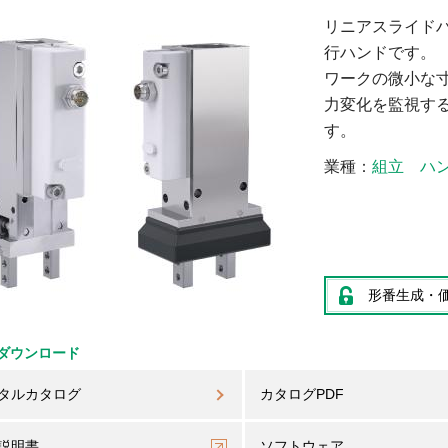
リニアスライドハ
行ハンドです。
ワークの微小な
力変化を監視す
す。
業種
組立
ハ
形番生成・
ダウンロード
タルカタログ
カタログPDF
説明書
ソフトウェア