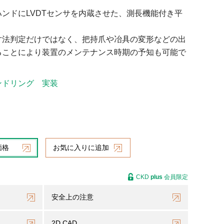
ンドにLVDTセンサを内蔵させた、測長機能付き平
寸法判定だけではなく、把持爪や冶具の変形などの出
ることにより装置のメンテナンス時期の予知も可能で
ンドリング
実装
価格
お気に入りに追加
CKD
plus
会員限定
安全上の注意
2D CAD