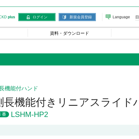
Language
日
CKD
plus
ログイン
新規会員登録
資料・ダウンロード
長機能付ハンド
測長機能付きリニアスライド
LSHM-HP2
形番