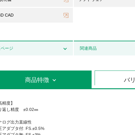
3D CAD
連ページ
関連商品
商品特徴
バ
高精度】
り返し精度 ±0.02㎜
ナログ出力直線性
アダプタ付: FS.±0.5%
アダプタ無: FS.±3%