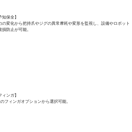
予知保全】
力の変化から把持爪やジグの異常摩耗や変形を監視し、設備やロボット
破損防止が可能。
フィンガ】
種のフィンガオプションから選択可能。