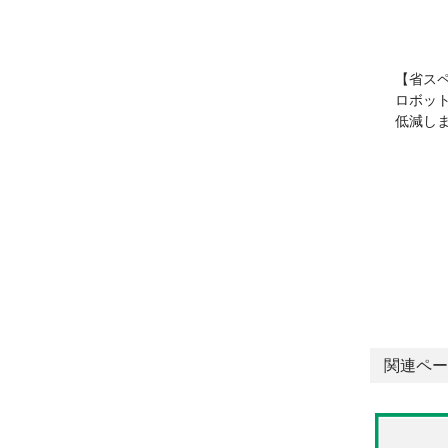
【省ス
ロボッ
低減し
関連ペー