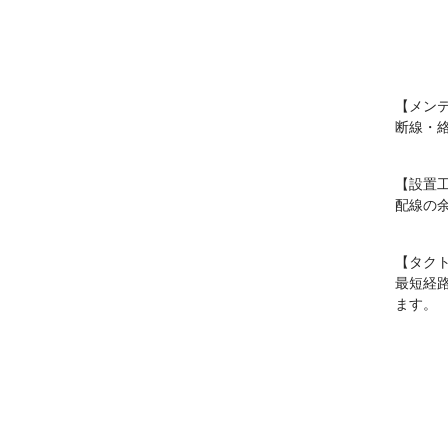
【メン
断線・
【設置
配線の
【タク
最短経
ます。