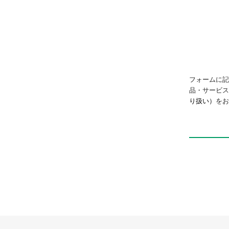
QREC
フォームに記
品・サービ
り扱い）
をお