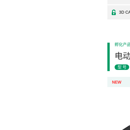
3D C
孵化产
电
型号
NEW