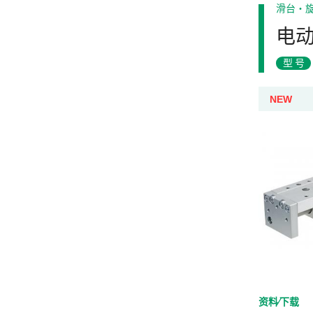
滑台・
电动
型号
NEW
资料⁄下载