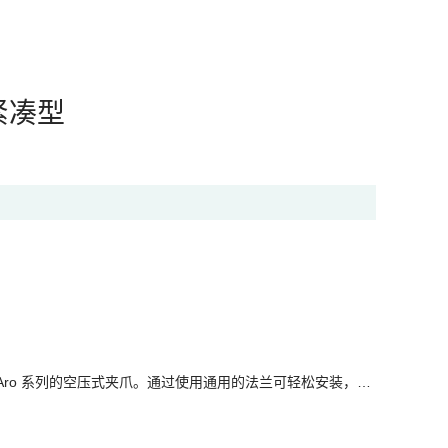
 紧凑型
人 duAro 系列的空压式夹爪。通过使用通用的法兰可轻松安装，…