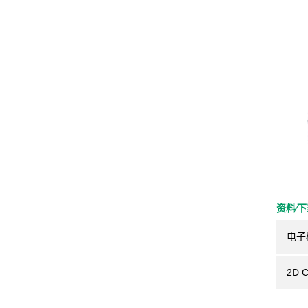
资料⁄
电子
2D 