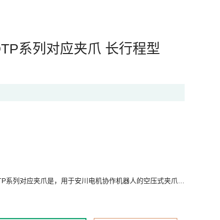
C10DTP系列对应夹爪 长行程型
 HC10DTP系列对应夹爪是，用于安川电机协作机器人的空压式夹爪…