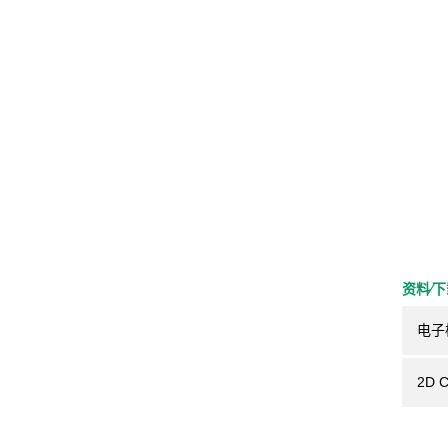
资料⁄
电子
2D 