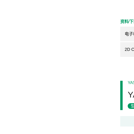
资料⁄
电子
2D 
YA
Y