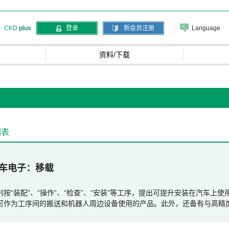
Language
CKD
plus
登录
新会员注册
资料/下载
列表
车电子
移载
别按“装配”、“操作”、“检查”、“安装”等工序，提出可提升安装在汽车
可作为工序间的搬送和机器人周边设备使用的产品。此外，还备有与高精