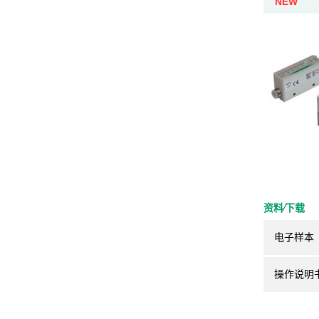
NEW
资料⁄下载
电子样本
操作说明