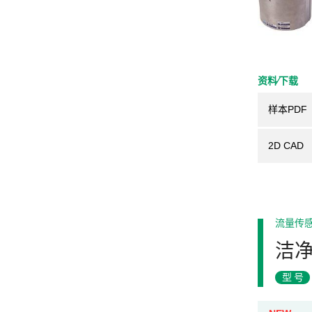
资料⁄下载
样本PDF
2D CAD
流量传
洁净
型号