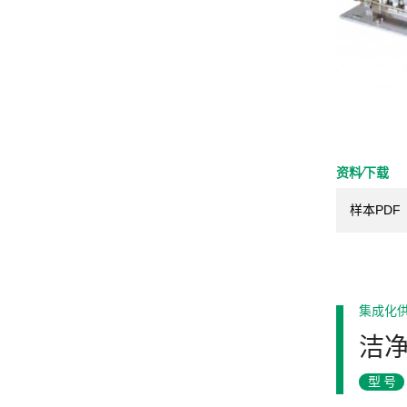
资料⁄下载
样本PDF
集成化
洁
型号