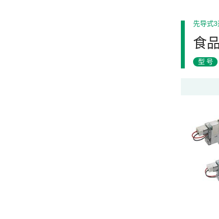
先导式3
食品
型号