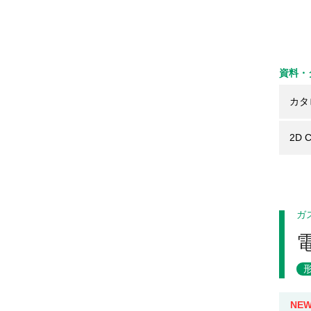
資料・
カタ
2D 
ガ
NE