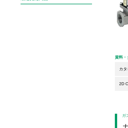
資料・
カタ
2D 
ガ