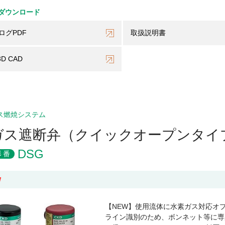
ダウンロード
ログPDF
取扱説明書
3D CAD
ス燃焼システム
ガス遮断弁（クイックオープンタイ
DSG
形番
W
【NEW】使用流体に水素ガス対応オ
ライン識別のため、ボンネット等に専