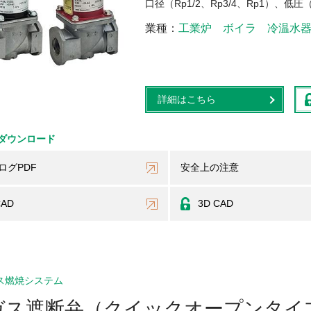
口径（Rp1/2、Rp3/4、Rp1）、低
業種
工業炉
ボイラ
冷温水
詳細はこちら
ダウンロード
ログPDF
安全上の注意
CAD
3D CAD
ス燃焼システム
ガス遮断弁（クイックオープンタイ