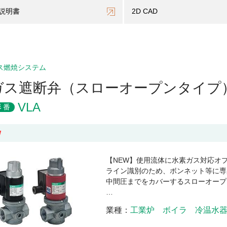
説明書
2D CAD
ス燃焼システム
ガス遮断弁（スローオープンタイプ
VLA
形番
W
【NEW】使用流体に水素ガス対応オ
ライン識別のため、ボンネット等に専
中間圧までをカバーするスローオープ
…
業種
工業炉
ボイラ
冷温水