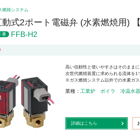
ス燃焼システム
直動式2ポート電磁弁 (水素燃焼用)
FFB-H2
形番
W
高い信頼性と使いやすさはそのままに
次世代燃焼装置に求められる流体を1
※ガス燃焼システム以外での水素ガス
業種
工業炉
ボイラ
冷温水
詳細はこちら