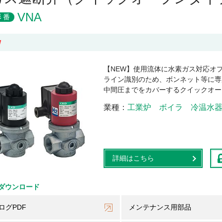
VNA
形番
W
【NEW】使用流体に水素ガス対応オ
ライン識別のため、ボンネット等に専
中間圧までをカバーするクイックオー
業種
工業炉
ボイラ
冷温水
詳細はこちら
ダウンロード
ログPDF
メンテナンス用部品