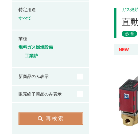
特定用途
ガス燃
すべて
直動
形番
業種
燃料ガス燃焼設備
NEW
工業炉
新商品のみ表示
販売終了商品のみ表示
再検索