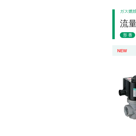
ガス燃
流
形番
NEW