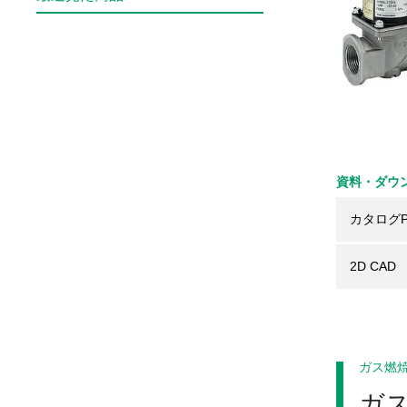
資料・ダウ
カタログP
2D CAD
ガス燃
ガ