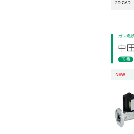
2D CAD
ガス燃
中
形番
NEW