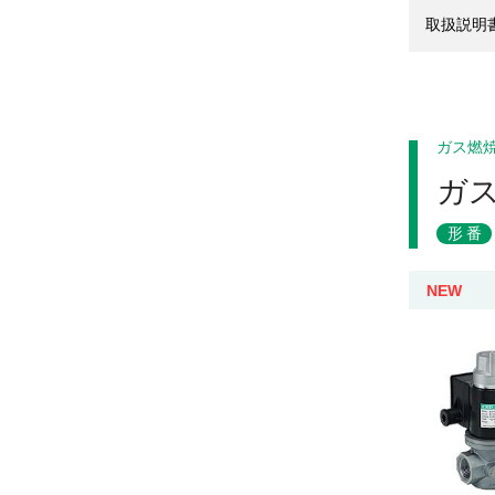
取扱説明
ガス燃
ガ
形番
NEW