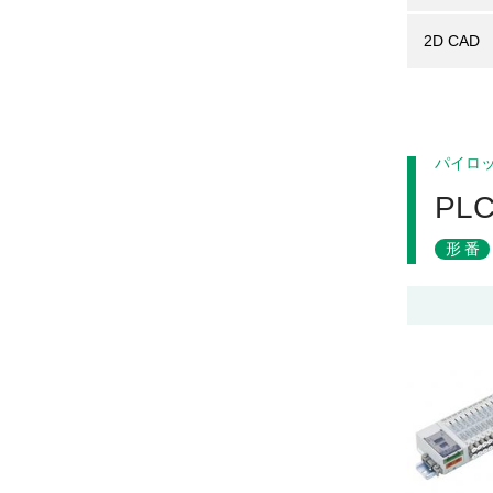
2D CAD
パイロ
P
形番