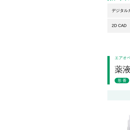
デジタル
2D CAD
エアオ
薬
形番