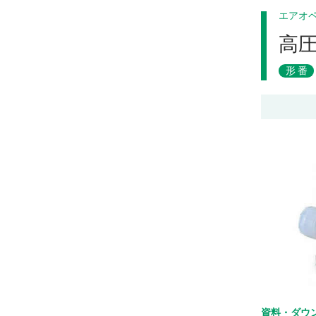
エアオ
高
形番
資料・ダウ