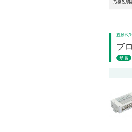
取扱説明
直動式
ブ
形番