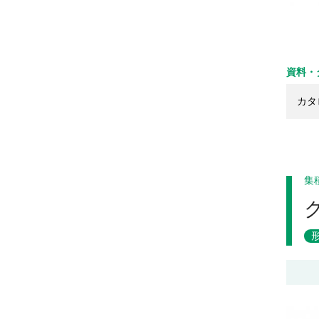
資料・
カタ
集