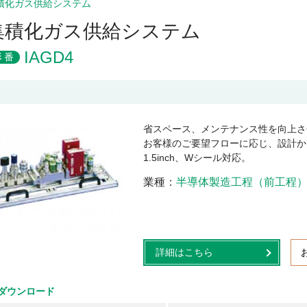
積化ガス供給システム
集積化ガス供給システム
IAGD4
形番
省スペース、メンテナンス性を向上さ
お客様のご要望フローに応じ、設計か
1.5inch、Wシール対応。
業種
半導体製造工程（前工程
詳細はこちら
ダウンロード