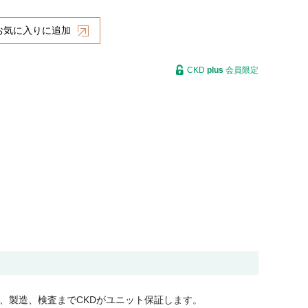
お気に入りに追加
CKD
plus
会員限定
、製造、検査までCKDがユニット保証します。