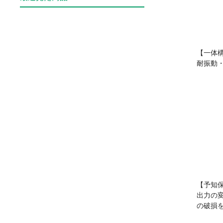
【一体
耐振動・
【予知
出力の
の破損