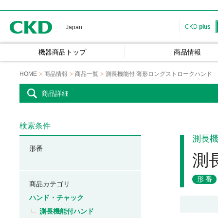
CKD
CKD
plus
Japan
機器商品トップ
商品情報
HOME
商品情報
商品一覧
測長機能付 薄形ロングストロークハンド
商品詳細
検索条件
測長
形番
測
形番
商品カテゴリ
ハンド・チャック
測長機能付ハンド