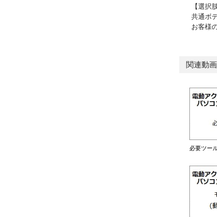
【選択
共通ボ
お客様
関連動画
必要ツー