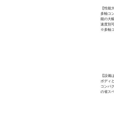
【性能
多軸コ
能の大
速度別
※多軸
【設備
ボディ
コンパ
の省ス