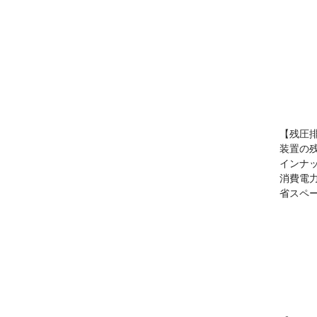
【残圧
装置の
インナッ
消費電力:
省スペ