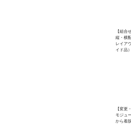
【組合
縦・横
レイアウ
イド品
【変更
モジュ
から着