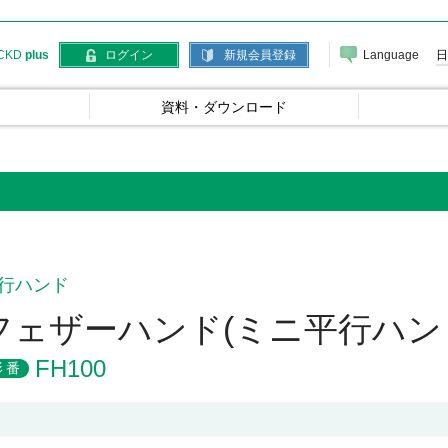
Language
日
CKD
plus
ログイン
新規会員登録
資料・ダウンロード
行ハンド
フェザーハンド(ミニ平行ハン
FH100
形番