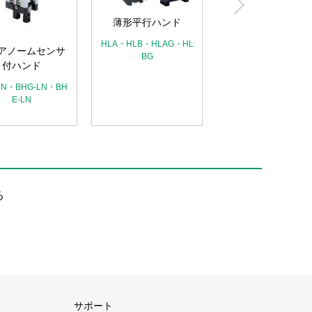
ク平行ハンド
薄形平行ハンド
HLC
HLA・HLB・HLAG・HL
アノームセンサ
BG
付ハンド
LN・BHG-LN・BH
E-LN
る
サポート