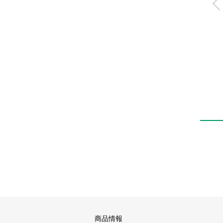
リニアスライドハ
ド
LSH
商品情報