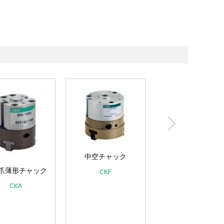
超ロングストロー
チャック
中空チャック
CKJ
爪薄形チャック
CKF
CKA