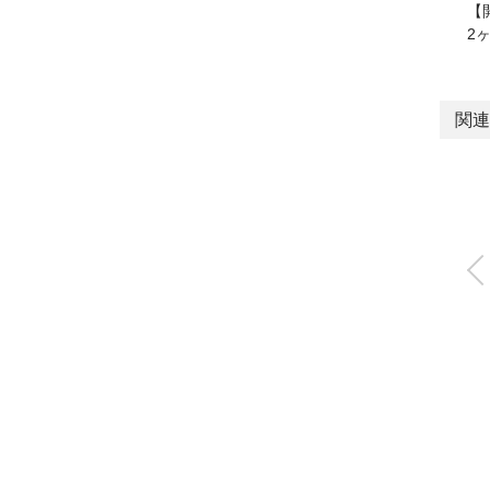
【
2
関連
三方爪ベアリング
ャック
CKG