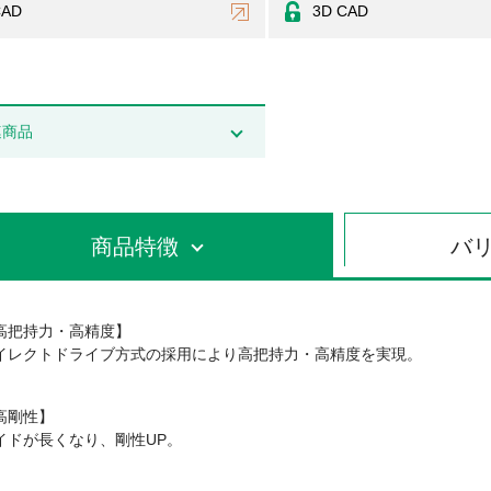
CAD
3D CAD
連商品
商品特徴
バ
高把持力・高精度】
イレクトドライブ方式の採用により高把持力・高精度を実現。
高剛性】
イドが長くなり、剛性UP。