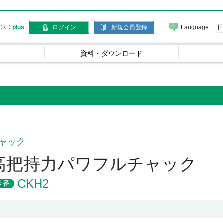
Language
日
CKD
plus
ログイン
新規会員登録
資料・ダウンロード
ャック
高把持力パワフルチャック
CKH2
形番