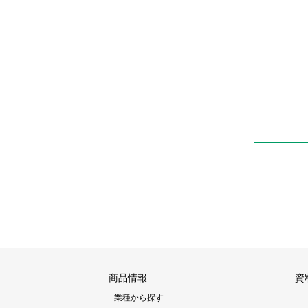
高精度電空レギュレ
ータ
EVR
商品情報
資
業種から探す