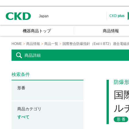
CKD
CKD
plus
Japan
機器商品トップ
商品情報
HOME
商品情報
商品一覧
国際整合防爆指針（ExdⅡBT2）適合電
商品詳細
検索条件
防爆形
形番
国
ル
商品カテゴリ
すべて
形番