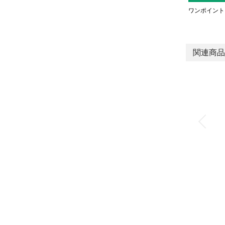
ワンポイント
関連商品
国際整合防爆指針（E
xdⅡBT4）適合電磁
弁（防爆形マルチレ
ックスバルブ）
EX4