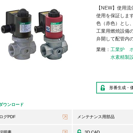
【NEW】使用
使用を保証しま
色（赤色）とし
工業用燃焼設備
弁開して配管内
業種
工業炉
水素精製
形番生成・
ダウンロード
ログPDF
メンテナンス用部品
説明書
3D CAD