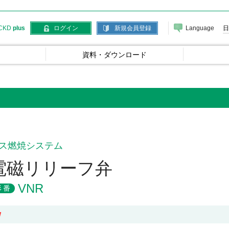
Language
日
CKD
plus
ログイン
新規会員登録
資料・ダウンロード
ス燃焼システム
電磁リリーフ弁
VNR
形番
W