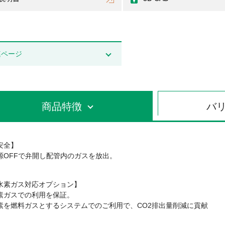
連ページ
商品特徴
バ
安全】
源OFFで弁開し配管内のガスを放出。
水素ガス対応オプション】
素ガスでの利用を保証。
素を燃料ガスとするシステムでのご利用で、CO2排出量削減に貢献