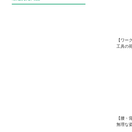
【ワー
工具の
【腰・
無理な