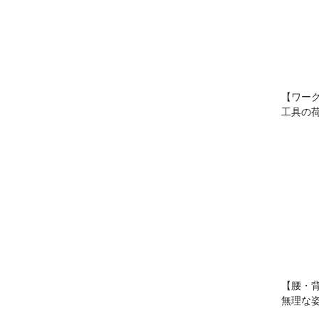
【ワー
工具の
【腰・
無理な