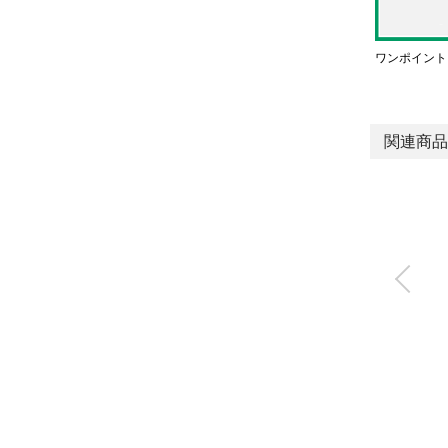
ワンポイント
関連商品
屋外向け商品WPシリ
ーズ ドレンセパレー
タ
FXW※-W