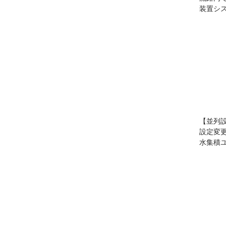
装置シ
【並列
設定変
水集積