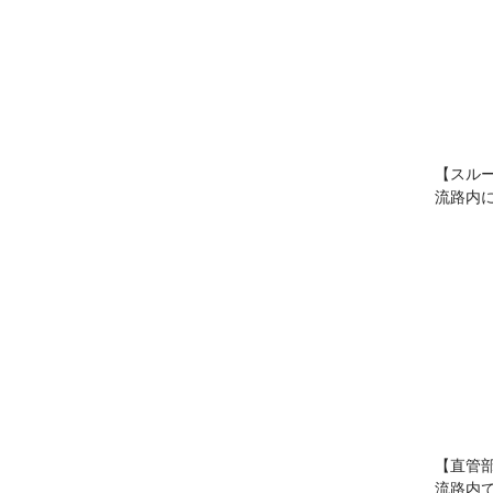
【スル
流路内
【直管
流路内