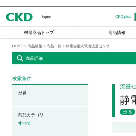
CKD
CKD
plus
Japan
機器商品トップ
商品情報
HOME
商品情報
商品一覧
静電容量式電磁流量センサ
商品詳細
検索条件
流量
形番
静
形番
商品カテゴリ
すべて