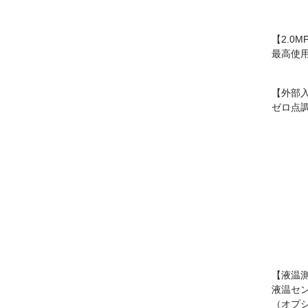
【2.0M
最高使用
【外部
ゼロ点
【液温
液温セ
（オプ