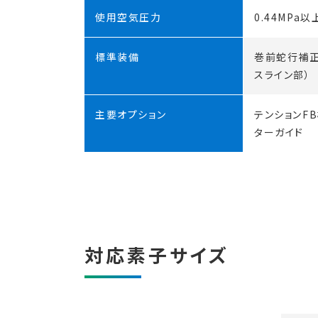
使用空気圧力
0.44MPa以
標準装備
巻前蛇行補正
スライン部）
主要オプション
テンションF
ターガイド
対応素子サイズ