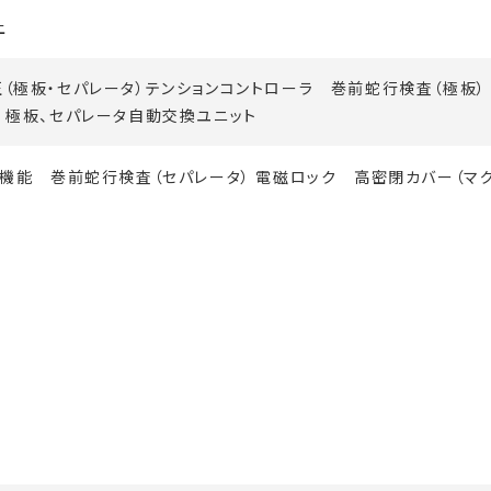
上
（極板・セパレータ）テンションコントローラ 巻前蛇行検査（極板）
 極板、セパレータ自動交換ユニット
B機能 巻前蛇行検査（セパレータ） 電磁ロック 高密閉カバー（マ