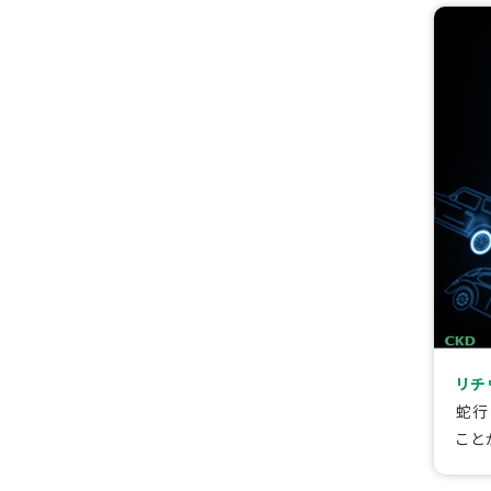
リチ
蛇行
こと