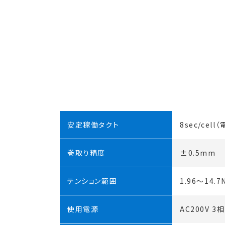
安定稼働タクト
8sec/cel
巻取り精度
±0.5mm
テンション範囲
1.96〜14.7
使用電源
AC200V 3相