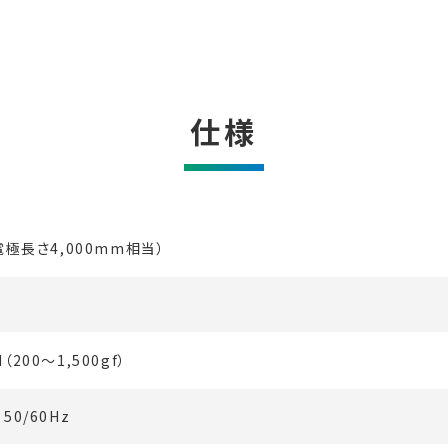
仕様
l（電極長さ4,000mm相当）
N（200〜1,500gf）
 50/60Hz