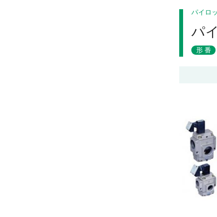
パイロ
パ
形番