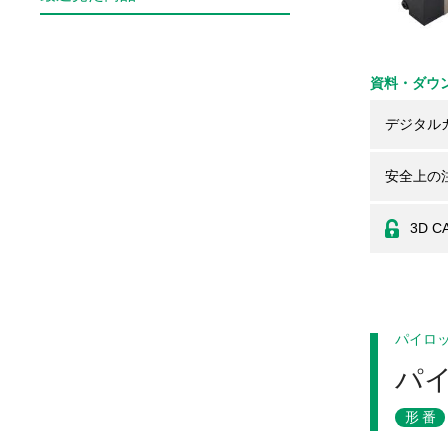
資料・ダウ
デジタル
安全上の
3D C
パイロ
パ
形番