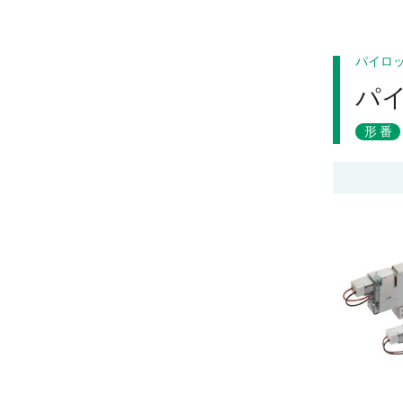
パイロ
パ
形番