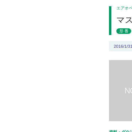
エアオ
マ
形番
2016/1