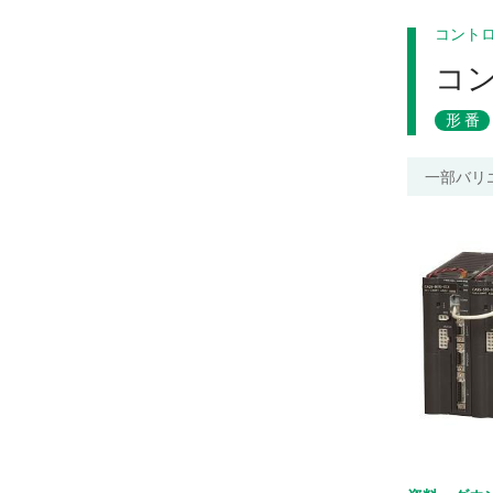
コント
コ
形番
一部バリ