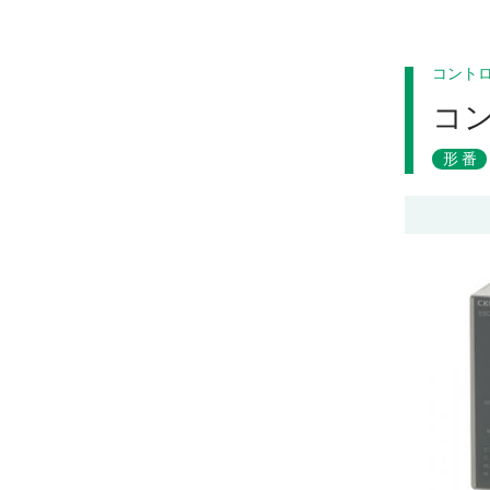
コント
コ
形番