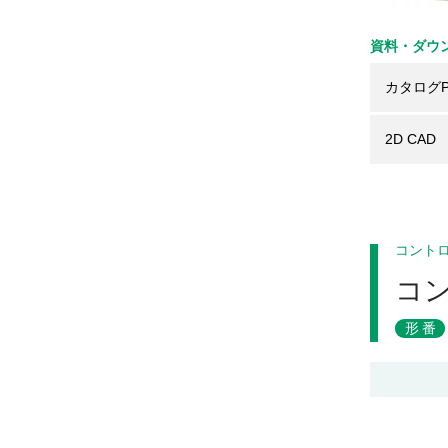
資料・ダウ
カタログP
2D CAD
コント
コ
形番