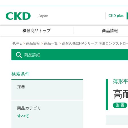
CKD
CKD
plus
Japan
機器商品トップ
商品情報
HOME
商品情報
商品一覧
高耐久機器HPシリーズ 薄形ロングストロ
商品詳細
検索条件
薄形
形番
高
形番
商品カテゴリ
すべて