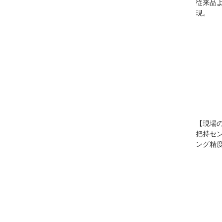
従来品
現。
【現場
把持セ
ング精