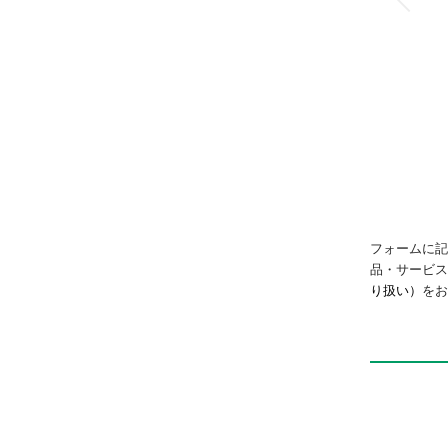
小形コンパクトシリ
ンダ
MSD
フォームに記
品・サービ
り扱い）
をお