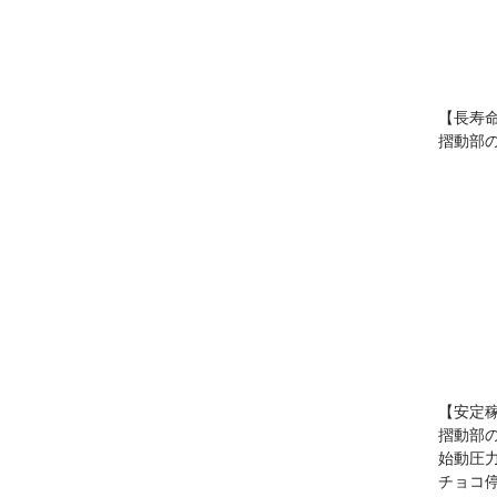
【長寿
摺動部
【安定
摺動部
始動圧
チョコ