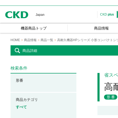
CKD
CKD
plus
Japan
機器商品トップ
商品情報
HOME
商品情報
商品一覧
高耐久機器HPシリーズ 小形コンパクトシ
商品詳細
検索条件
省ス
形番
高
形番
商品カテゴリ
すべて